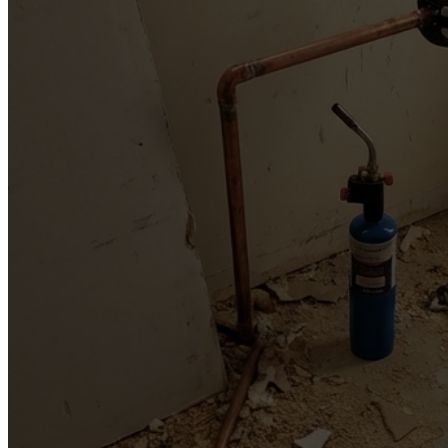
Contactez-nous
Communiquez avec nous pour tous vos besoins en plombe
Entrez votre nom complet
*
Entrez le numéro de téléphone
*
Entrez l'email
*
Sélectionnez le service
*